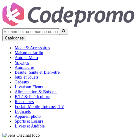
Catégories
Mode & Accessoires
Maison et Jardin
Auto et Moto
Voyages
Animalerie
Beauté, Santé et Bien-être
Jeux et Jouets
Cadeaux
Livraison Fleurs
Alimentation & Boisson
Bébé & Puériculture
Rencontres
Forfait Mobile, Internet, TV
Logiciels
Appareil photo
Sports et Loisirs
Livres et Audible