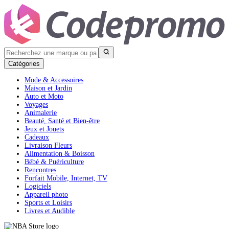
Catégories
Mode & Accessoires
Maison et Jardin
Auto et Moto
Voyages
Animalerie
Beauté, Santé et Bien-être
Jeux et Jouets
Cadeaux
Livraison Fleurs
Alimentation & Boisson
Bébé & Puériculture
Rencontres
Forfait Mobile, Internet, TV
Logiciels
Appareil photo
Sports et Loisirs
Livres et Audible