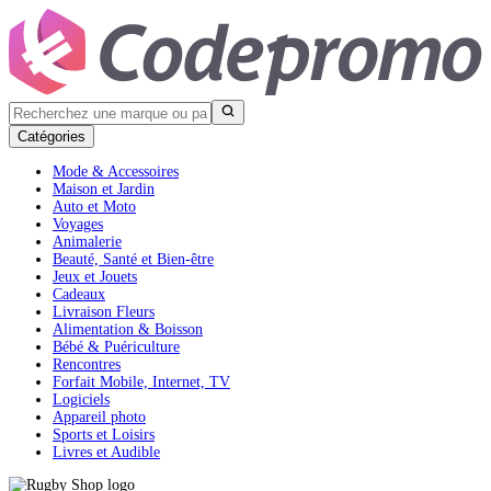
Catégories
Mode & Accessoires
Maison et Jardin
Auto et Moto
Voyages
Animalerie
Beauté, Santé et Bien-être
Jeux et Jouets
Cadeaux
Livraison Fleurs
Alimentation & Boisson
Bébé & Puériculture
Rencontres
Forfait Mobile, Internet, TV
Logiciels
Appareil photo
Sports et Loisirs
Livres et Audible