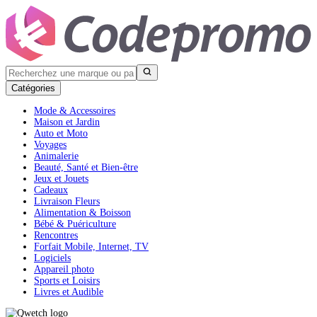
Catégories
Mode & Accessoires
Maison et Jardin
Auto et Moto
Voyages
Animalerie
Beauté, Santé et Bien-être
Jeux et Jouets
Cadeaux
Livraison Fleurs
Alimentation & Boisson
Bébé & Puériculture
Rencontres
Forfait Mobile, Internet, TV
Logiciels
Appareil photo
Sports et Loisirs
Livres et Audible