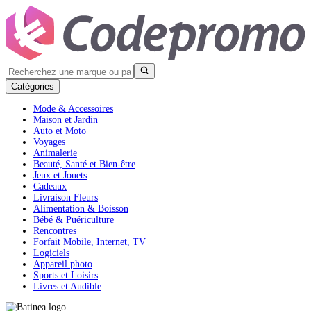
Catégories
Mode & Accessoires
Maison et Jardin
Auto et Moto
Voyages
Animalerie
Beauté, Santé et Bien-être
Jeux et Jouets
Cadeaux
Livraison Fleurs
Alimentation & Boisson
Bébé & Puériculture
Rencontres
Forfait Mobile, Internet, TV
Logiciels
Appareil photo
Sports et Loisirs
Livres et Audible