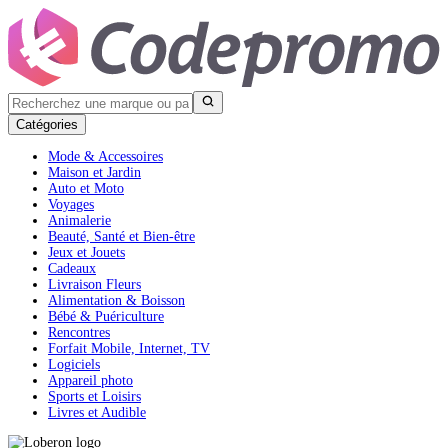
Catégories
Mode & Accessoires
Maison et Jardin
Auto et Moto
Voyages
Animalerie
Beauté, Santé et Bien-être
Jeux et Jouets
Cadeaux
Livraison Fleurs
Alimentation & Boisson
Bébé & Puériculture
Rencontres
Forfait Mobile, Internet, TV
Logiciels
Appareil photo
Sports et Loisirs
Livres et Audible