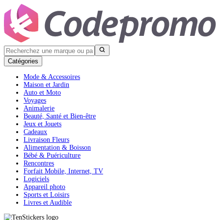
Catégories
Mode & Accessoires
Maison et Jardin
Auto et Moto
Voyages
Animalerie
Beauté, Santé et Bien-être
Jeux et Jouets
Cadeaux
Livraison Fleurs
Alimentation & Boisson
Bébé & Puériculture
Rencontres
Forfait Mobile, Internet, TV
Logiciels
Appareil photo
Sports et Loisirs
Livres et Audible