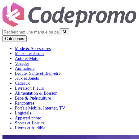
Catégories
Mode & Accessoires
Maison et Jardin
Auto et Moto
Voyages
Animalerie
Beauté, Santé et Bien-être
Jeux et Jouets
Cadeaux
Livraison Fleurs
Alimentation & Boisson
Bébé & Puériculture
Rencontres
Forfait Mobile, Internet, TV
Logiciels
Appareil photo
Sports et Loisirs
Livres et Audible