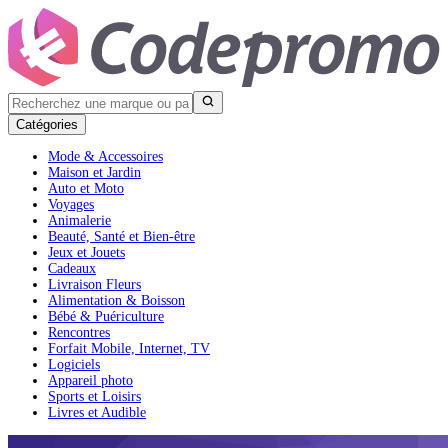
Catégories
Mode & Accessoires
Maison et Jardin
Auto et Moto
Voyages
Animalerie
Beauté, Santé et Bien-être
Jeux et Jouets
Cadeaux
Livraison Fleurs
Alimentation & Boisson
Bébé & Puériculture
Rencontres
Forfait Mobile, Internet, TV
Logiciels
Appareil photo
Sports et Loisirs
Livres et Audible