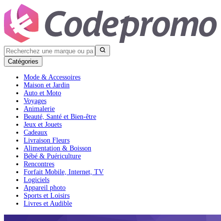
Catégories
Mode & Accessoires
Maison et Jardin
Auto et Moto
Voyages
Animalerie
Beauté, Santé et Bien-être
Jeux et Jouets
Cadeaux
Livraison Fleurs
Alimentation & Boisson
Bébé & Puériculture
Rencontres
Forfait Mobile, Internet, TV
Logiciels
Appareil photo
Sports et Loisirs
Livres et Audible