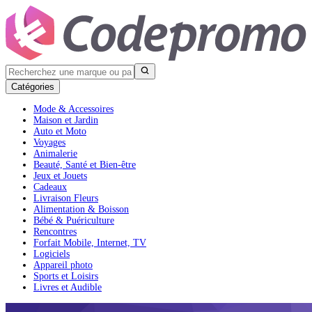
Catégories
Mode & Accessoires
Maison et Jardin
Auto et Moto
Voyages
Animalerie
Beauté, Santé et Bien-être
Jeux et Jouets
Cadeaux
Livraison Fleurs
Alimentation & Boisson
Bébé & Puériculture
Rencontres
Forfait Mobile, Internet, TV
Logiciels
Appareil photo
Sports et Loisirs
Livres et Audible